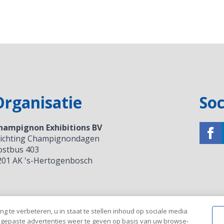
Organisatie
Soc
hampignon Exhibitions BV
tichting Champignondagen
ostbus 403
201 AK 's-Hertogenbosch
g te verbeteren, u in staat te stellen inhoud op sociale media
ngepaste advertenties weer te geven op basis van uw browse-