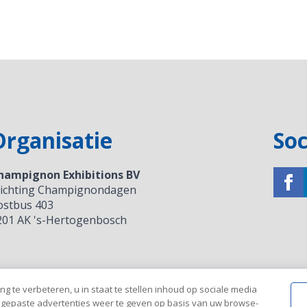
Organisatie
Soc
hampignon Exhibitions BV
tichting Champignondagen
ostbus 403
201 AK 's-Hertogenbosch
g te verbeteren, u in staat te stellen inhoud op sociale media
ngepaste advertenties weer te geven op basis van uw browse-