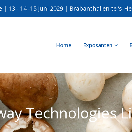
e | 13 - 14 -15 juni 2029 | Brabanthallen te ’s-
Home
Exposanten
way Technologies L