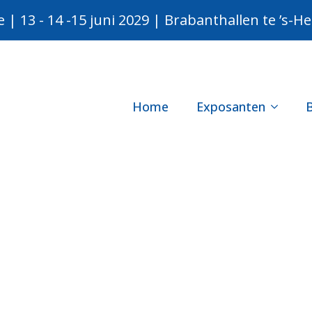
e | 13 - 14 -15 juni 2029 | Brabanthallen te ’s-
Home
Exposanten