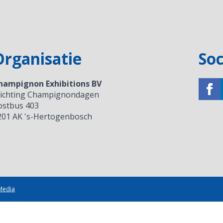
Organisatie
Soc
hampignon Exhibitions BV
tichting Champignondagen
ostbus 403
201 AK 's-Hertogenbosch
Media