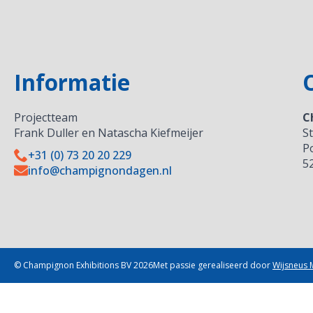
Informatie
Projectteam
C
Frank Duller en Natascha Kiefmeijer
S
P
+31 (0) 73 20 20 229
5
info@champignondagen.nl
© Champignon Exhibitions BV 2026
Met passie gerealiseerd door
Wijsneus 